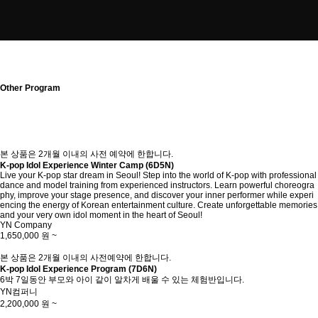
Other Program
본 상품은 2개월 이내의 사전 예약에 한합니다.
K-pop Idol Experience Winter Camp (6D5N)
Live your K-pop star dream in Seoul! Step into the world of K-pop with professional
dance and model training from experienced instructors. Learn powerful choreogra
phy, improve your stage presence, and discover your inner performer while experi
encing the energy of Korean entertainment culture. Create unforgettable memories
and your very own idol moment in the heart of Seoul!
YN Company
1,650,000
원 ~
본 상품은 2개월 이내의 사전예약에 한합니다.
K-pop Idol Experience Program (7D6N)
6박 7일동안 부모와 아이 같이 알차게 배울 수 있는 체험반입니다.
YN컴퍼니
2,200,000
원 ~