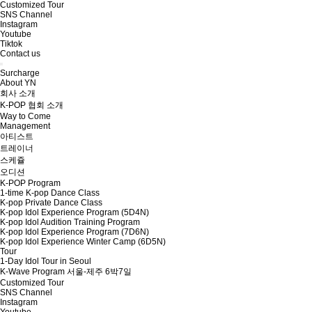
Customized Tour
SNS Channel
Instagram
Youtube
Tiktok
Contact us
Surcharge
About YN
회사 소개
K-POP 협회 소개
Way to Come
Management
아티스트
트레이너
스케쥴
오디션
K-POP Program
1-time K-pop Dance Class
K-pop Private Dance Class
K-pop Idol Experience Program (5D4N)
K-pop Idol Audition Training Program
K-pop Idol Experience Program (7D6N)
K-pop Idol Experience Winter Camp (6D5N)
Tour
1-Day Idol Tour in Seoul
K-Wave Program 서울-제주 6박7일
Customized Tour
SNS Channel
Instagram