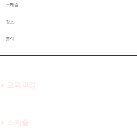
스케줄
자세한 내용은 아래 상품설명을 참고 바랍니다.
장소
YN컴퍼니
문의
02-6080-4536
● 교육과정
댄스 : 기본기 + 아이솔레이션 + 리듬 트레이닝 + 아이돌 안무 트
레이닝 + 창작 안무
보컬 : 발성 + 호흡을 통한 기본기(발음, 음정) + 팀곡 + 개인곡
● 스케줄