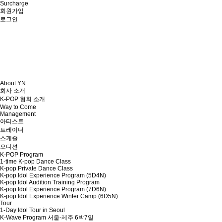
Surcharge
회원가입
로그인
About YN
회사 소개
K-POP 협회 소개
Way to Come
Management
아티스트
트레이너
스케쥴
오디션
K-POP Program
1-time K-pop Dance Class
K-pop Private Dance Class
K-pop Idol Experience Program (5D4N)
K-pop Idol Audition Training Program
K-pop Idol Experience Program (7D6N)
K-pop Idol Experience Winter Camp (6D5N)
Tour
1-Day Idol Tour in Seoul
K-Wave Program 서울-제주 6박7일