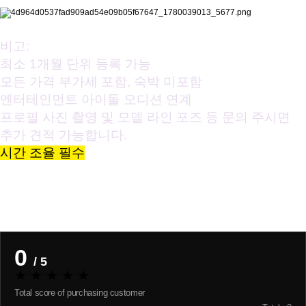
비고:
최소 1개월 단위 등록 가능
모든 가격 부가세 포함,
숙박 미포함
엔터테인먼트 아이돌 오디션 연계
프로필 사진 촬영 및 모델 라인 포즈 등 문의 주시면
추가 견적 가능합니다.
시간 조율 필수
일정안내
리뷰
Review
0
/ 5
★
★
★
★
★
Total score of purchasing customer