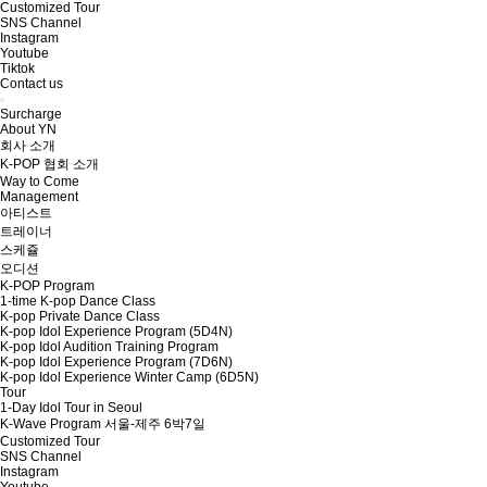
Customized Tour
SNS Channel
Instagram
Youtube
Tiktok
Contact us
Surcharge
About YN
회사 소개
K-POP 협회 소개
Way to Come
Management
아티스트
트레이너
스케쥴
오디션
K-POP Program
1-time K-pop Dance Class
K-pop Private Dance Class
K-pop Idol Experience Program (5D4N)
K-pop Idol Audition Training Program
K-pop Idol Experience Program (7D6N)
K-pop Idol Experience Winter Camp (6D5N)
Tour
1-Day Idol Tour in Seoul
K-Wave Program 서울-제주 6박7일
Customized Tour
SNS Channel
Instagram