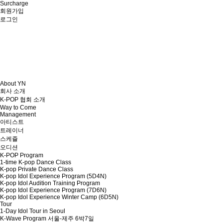
Surcharge
회원가입
로그인
About YN
회사 소개
K-POP 협회 소개
Way to Come
Management
아티스트
트레이너
스케쥴
오디션
K-POP Program
1-time K-pop Dance Class
K-pop Private Dance Class
K-pop Idol Experience Program (5D4N)
K-pop Idol Audition Training Program
K-pop Idol Experience Program (7D6N)
K-pop Idol Experience Winter Camp (6D5N)
Tour
1-Day Idol Tour in Seoul
K-Wave Program 서울-제주 6박7일