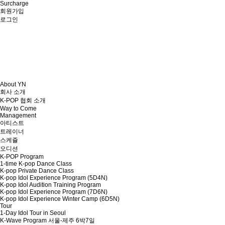
Surcharge
회원가입
로그인
About YN
회사 소개
K-POP 협회 소개
Way to Come
Management
아티스트
트레이너
스케쥴
오디션
K-POP Program
1-time K-pop Dance Class
K-pop Private Dance Class
K-pop Idol Experience Program (5D4N)
K-pop Idol Audition Training Program
K-pop Idol Experience Program (7D6N)
K-pop Idol Experience Winter Camp (6D5N)
Tour
1-Day Idol Tour in Seoul
K-Wave Program 서울-제주 6박7일