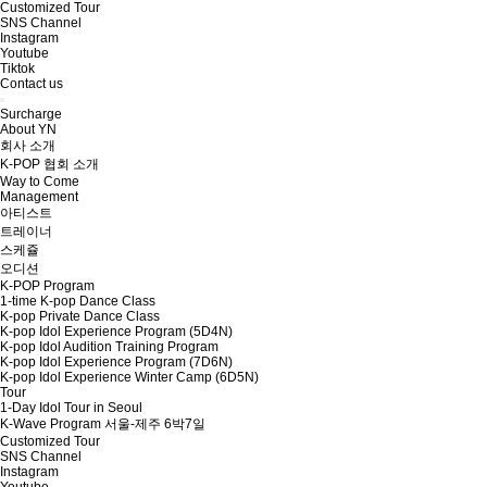
Customized Tour
SNS Channel
Instagram
Youtube
Tiktok
Contact us
Surcharge
About YN
회사 소개
K-POP 협회 소개
Way to Come
Management
아티스트
트레이너
스케쥴
오디션
K-POP Program
1-time K-pop Dance Class
K-pop Private Dance Class
K-pop Idol Experience Program (5D4N)
K-pop Idol Audition Training Program
K-pop Idol Experience Program (7D6N)
K-pop Idol Experience Winter Camp (6D5N)
Tour
1-Day Idol Tour in Seoul
K-Wave Program 서울-제주 6박7일
Customized Tour
SNS Channel
Instagram