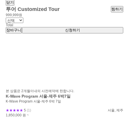
닫기
투어
Customized Tour
찜하기
999,999원
Total
장바구니
신청하기
Other Program
본 상품은 2개월이내의 사전예약에 한합니다.
본 
1-
K-Wave Program 서울-제주 6박7일
아
K-Wave Program 서울-제주 6박 7일
서울
★★★★★
5
(1)
서울, 제주
18
1,850,000
원 ~