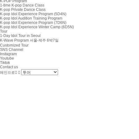
K-POP Program
1-time K-pop Dance Class
K-pop Private Dance Class
K-pop Idol Experience Program (5D4N)
K-pop Idol Audition Training Program
K-pop Idol Experience Program (7D6N)
K-pop Idol Experience Winter Camp (6D5N)
Tour
1-Day Idol Tour in Seoul
K-Wave Program 서울-제주 6박7일
Customized Tour
SNS Channel
Instagram
Youtube
Tiktok
Contact us
메인으로