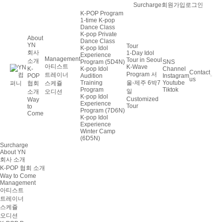
회원가입
로그인
Surcharge
K-POP Program
1-time K-pop
Dance Class
K-pop Private
About
Dance Class
YN
Tour
K-pop Idol
회사
1-Day Idol
Experience
Management
Tour in Seoul
소개
Program (5D4N)
SNS
아티스트
K-Wave
K-
K-pop Idol
Channel
Contact
Program 서
트레이너
POP
Audition
Instagram
us
울-제주 6박7
Training
Youtube
협회
스케쥴
Program
Tiktok
일
소개
오디션
K-pop Idol
Customized
Way
Experience
Tour
to
Program (7D6N)
Come
K-pop Idol
Experience
Winter Camp
(6D5N)
Surcharge
About YN
회사 소개
K-POP 협회 소개
Way to Come
Management
아티스트
트레이너
스케쥴
오디션