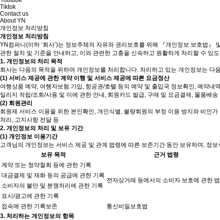
Youtube
Tiktok
Contact us
About YN
개인정보 처리방침
개인정보 처리방침
YN컴퍼니(이하 ‘회사’)는 정보주체의 자유와 권리보호를 위해 『개인정보 보호법』 
관한 절차 및 기준을 안내하고, 이와 관련한 고충을 신속하고 원활하게 처리할 수 있
1. 개인정보의 처리 목적
회사는 다음의 목적을 위하여 개인정보를 처리합니다. 처리하고 있는 개인정보는 다음
(1) 서비스 제공에 관한 계약 이행 및 서비스 제공에 따른 요금정산
여행상품 예약, 여행자보험 가입, 항공권/호텔 등의 예약 및 출입국 정보확인, 예약내역
일리지 적립/조회/사용 및 이에 관한 안내, 회원카드 발급, 구매 및 요금결제, 물품배송
(2) 회원관리
회원제 서비스 이용을 위한 본인확인, 개인식별, 불량회원의 부정 이용 방지와 비인가 사
처리, 고지사항 전달 등
2. 개인정보의 처리 및 보유 기간
(1) 개인정보 이용기간
고객님의 개인정보는 서비스 제공 및 관계 법령에 따른 보존기간 동안 보유하며, 정보
보유 목적
근거 법령
계약 또는 청약철회 등에 관한 기록
대금결제 및 재화 등의 공급에 관한 기록
전자상거래 등에서의 소비자 보호에 관한 
소비자의 불만 및 분쟁처리에 관한 기록
표시/광고에 관한 기록
접속에 관한 기록보존
통신비밀보호법
3. 처리하는 개인정보의 항목