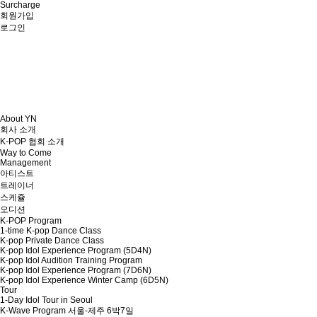
Surcharge
회원가입
로그인
About YN
회사 소개
K-POP 협회 소개
Way to Come
Management
아티스트
트레이너
스케쥴
오디션
K-POP Program
1-time K-pop Dance Class
K-pop Private Dance Class
K-pop Idol Experience Program (5D4N)
K-pop Idol Audition Training Program
K-pop Idol Experience Program (7D6N)
K-pop Idol Experience Winter Camp (6D5N)
Tour
1-Day Idol Tour in Seoul
K-Wave Program 서울-제주 6박7일