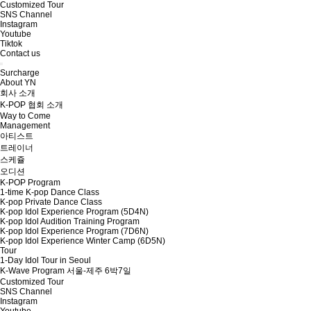
Customized Tour
SNS Channel
Instagram
Youtube
Tiktok
Contact us
Surcharge
About YN
회사 소개
K-POP 협회 소개
Way to Come
Management
아티스트
트레이너
스케쥴
오디션
K-POP Program
1-time K-pop Dance Class
K-pop Private Dance Class
K-pop Idol Experience Program (5D4N)
K-pop Idol Audition Training Program
K-pop Idol Experience Program (7D6N)
K-pop Idol Experience Winter Camp (6D5N)
Tour
1-Day Idol Tour in Seoul
K-Wave Program 서울-제주 6박7일
Customized Tour
SNS Channel
Instagram